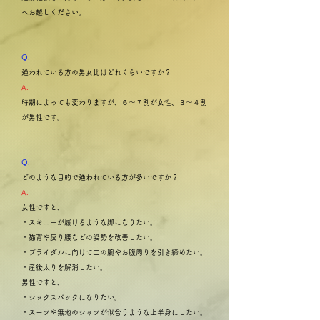
へお越しください。
Q.
通われている方の男女比はどれくらいですか？
A.
時期によっても変わりますが、６〜７割が女性、３〜４割
が男性です。
Q.
どのような目的で通われている方が多いですか？
A.
女性ですと、
・スキニーが履けるような脚になりたい。
・猫背や反り腰などの姿勢を改善したい。
・ブライダルに向けて二の腕やお腹周りを引き締めたい。
・産後太りを解消したい。
男性ですと、
・シックスパックになりたい。
・スーツや無地のシャツが似合うような上半身にしたい。