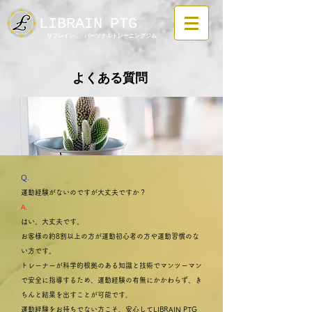
LIBRAIN
PTG
リブレイン
パーソナルトレーニングジム
よくある質問
Q.
運動経験がないのですが大丈夫ですか？
A.
はい、大丈夫です。
お客様の約8割以上の方が運動初心者の方や運動習慣のな
い方です。​
トレーナーが科学的根拠のある知識と技術でマンツーマン
で安全に指導するため、運動経験の有無にかかわらず、き
ちんと結果を出すことが可能です。
運動経験をお持ちでない方こそ、安心してLIBRAIN PTG